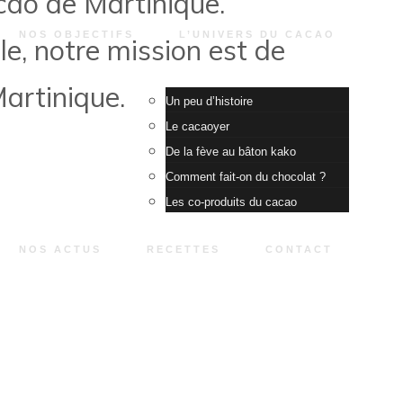
cao de Martinique.
NOS OBJECTIFS
L’UNIVERS DU CACAO
le, notre mission est de
Martinique.
Un peu d’histoire
Le cacaoyer
De la fève au bâton kako
Comment fait-on du chocolat ?
Les co-produits du cacao
NOS ACTUS
RECETTES
CONTACT
 cacao