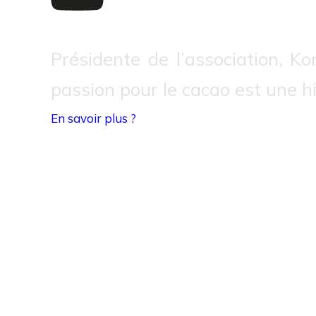
Présidente de l’association, Ko
passion pour le cacao est une hi
En savoir plus ?